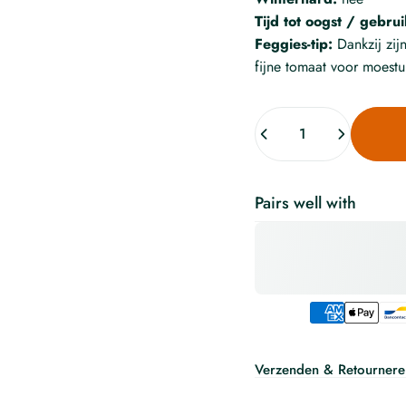
Tijd tot oogst / gebrui
Feggies-tip:
Dankzij zij
fijne tomaat voor moestui
Pairs well with
Verzenden & Retournere