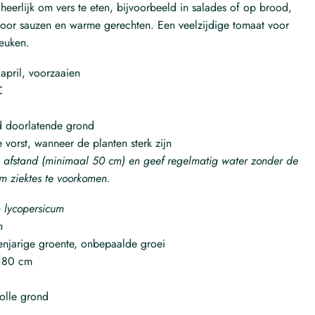
heerlijk om vers te eten, bijvoorbeeld in salades of op brood,
voor sauzen en warme gerechten. Een veelzijdige tomaat voor
keuken.
april, voorzaaien
C
 doorlatende grond
 vorst, wanneer de planten sterk zijn
e afstand (minimaal 50 cm) en geef regelmatig water zonder de
m ziektes te voorkomen.
 lycopersicum
n
njarige groente, onbepaalde groei
180 cm
olle grond