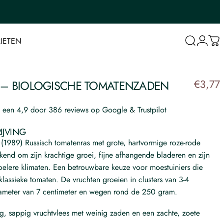
IETEN
Login
W
IETEN
€3,77
–
BIOLOGISCHE
TOMATENZADEN
een 4,9 door 386 reviews op Google &
Trustpilot
IJVING
 (
1989)
Russisch tomatenras met grote, hartvormige roze-rode
bekend om zijn krachtige groei, fijne afhangende bladeren en zijn
elere klimaten. Een betrouwbare keuze voor moestuiniers die
lassieke tomaten. De vruchten groeien in clusters van 3-4
ameter van 7 centimeter en wegen rond de 250 gram.
g, sappig vruchtvlees met weinig zaden en een zachte, zoete