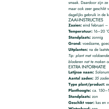
smaak. Daardoor zijn ze 
maar ook zeer geschikt 
dagelijks gebruik in de 
ZAAI-INSTRUCTIES
Zaaien:
eind februari – 
Temperatuur:
16–20 °
Standplaats:
zonnig
Grond:
voedzame, goed
Uitplanten:
na de laatste
Tip: plant met voldoend
bladeren nat te maken o
EXTRA INFORMATIE
Latijnse naam:
Solanum
Aantal zaden:
35 zade
Type plant/product:
ee
Planthoogte:
ca. 150–
Standplaats:
zon
Geschikt voor:
kas en v
Winterhard:
nee