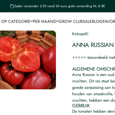
Zaden verzenden 3,95 vanaf 60 euro gratis verzending NL & BE
4,9 review op Trustpilot
 OP CATEGORIE
PER MAAND
GROW CLUB
SALE
BLOG
FAVOR
HOP OP CATEGORIE
PER MAAND
GROW CLUB
SALE
BLOG
FAVOR
Kokopelli
ANNA
RUSSIAN
⭐⭐⭐⭐⭐ beoordeeld met 
ALGEMENE OMSCHR
Anna Russian is een oud
vruchten. Dit ras staat 
goede aanpassing aan ko
houden van smaakvolle, k
vruchten, hebben een di
GEBRUIK
De tomaten hebben stevi