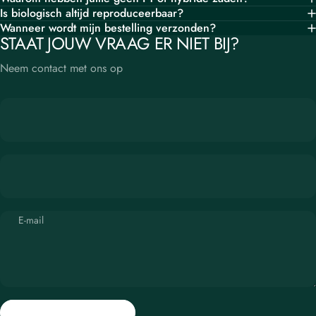
Is biologisch altijd reproduceerbaar?
Wanneer wordt mijn bestelling verzonden?
STAAT JOUW VRAAG ER NIET BIJ?
Neem contact met ons op
OPINEL
MESSEN
onmisbaar in de
tuin
E-mail