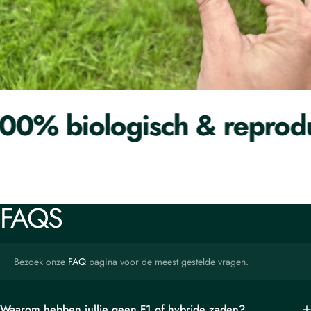
0% biologisch & reprodu
FAQS
Bezoek onze
FAQ
pagina voor de meest gestelde vragen.
Waarom hebben jullie geen F1 of hybride zaden?