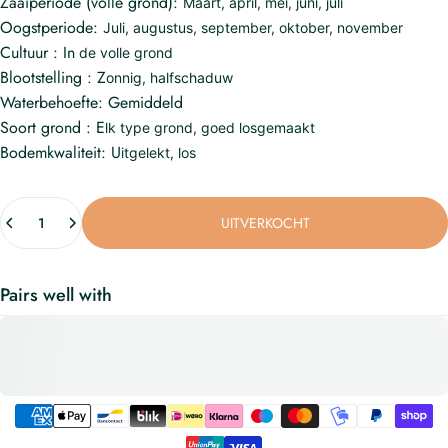
Zaaiperiode (volle grond):
Maart, april, mei, juni, juli
Oogstperiode:
Juli, augustus, september, oktober, november
Cultuur :
In
de volle grond
Blootstelling :
Z
onnig, halfschaduw
Waterbehoefte:
Gemiddeld
Soort grond :
E
lk type grond, goed losgemaakt
Bodemkwaliteit:
U
itgelekt, los
UITVERKOCHT
Pairs well with