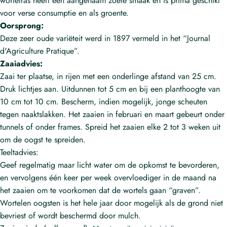
wortelras heeft een aangenaam zoete smaak en is prima geschikt
voor verse consumptie en als groente.
Oorsprong:
Deze zeer oude variëteit werd in 1897 vermeld in het “Journal
d'Agriculture Pratique”.
Zaaiadvies:
Zaai ter plaatse, in rijen met een onderlinge afstand van 25 cm.
Druk lichtjes aan. Uitdunnen tot 5 cm en bij een planthoogte van
10 cm tot 10 cm. Bescherm, indien mogelijk, jonge scheuten
tegen naaktslakken. Het zaaien in februari en maart gebeurt onder
tunnels of onder frames. Spreid het zaaien elke 2 tot 3 weken uit
om de oogst te spreiden.
Teeltadvies:
Geef regelmatig maar licht water om de opkomst te bevorderen,
en vervolgens één keer per week overvloediger in de maand na
het zaaien om te voorkomen dat de wortels gaan “graven”.
Wortelen oogsten is het hele jaar door mogelijk als de grond niet
bevriest of wordt beschermd door mulch.